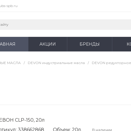
ubs-spb.ru
ЛАВНАЯ
АКЦИИ
БРЕНДЫ
К
НЫЕ МАСЛА
/
DEVON индустриальные масла
/
DEVON редукторное
ЕВОН CLP-150, 20л
ртикул: 338662868
Объем: 20л.
В наличии