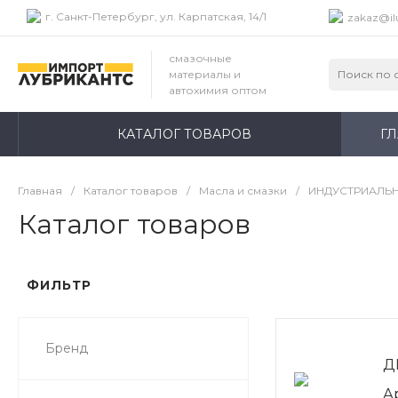
г. Санкт-Петербург, ул. Карпатская, 14/1
zakaz@il
смазочные
материалы и
автохимия оптом
КАТАЛОГ ТОВАРОВ
Г
Главная
/
Каталог товаров
/
Масла и смазки
/
ИНДУСТРИАЛЬ
Каталог товаров
ФИЛЬТР
Бренд
Д
А