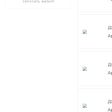
СБРОСИТЬ ФИЛЬТР
Д
А
Д
А
Д
А