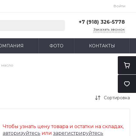
Войти
+7 (918) 326-5778
Заказать звонок
+7 (918) 326-5778
ОМПАНИЯ
ФОТО
КОНТАКТЫ
г. Санкт-Петербург, ул.
Карпатская, 14/1
Пн-Пт: 9:00-18:00
Cб-Вс: Выходной
 масло
zakaz@ilubs-spb.ru
Сортировка
Чтобы узнать цену товара и остатки на складах,
авторизуйтесь
или
зарегистрируйтесь