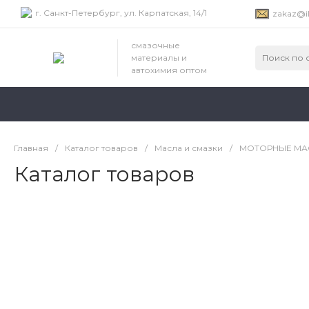
г. Санкт-Петербург, ул. Карпатская, 14/1
zakaz@il
смазочные
материалы и
автохимия оптом
Главная
/
Каталог товаров
/
Масла и смазки
/
МОТОРНЫЕ МА
Каталог товаров