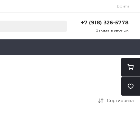
Войти
+7 (918) 326-5778
Заказать звонок
+7 (918) 326-5778
г. Санкт-Петербург, ул.
Карпатская, 14/1
Пн-Пт: 9:00-18:00
Cб-Вс: Выходной
zakaz@ilubs-spb.ru
Сортировка