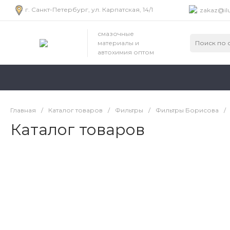
г. Санкт-Петербург, ул. Карпатская, 14/1
zakaz@ilu
смазочные
материалы и
автохимия оптом
Главная
/
Каталог товаров
/
Фильтры
/
Фильтры Борисова
/
Каталог товаров