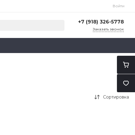
Войти
+7 (918) 326-5778
Заказать звонок
+7 (918) 326-5778
г. Санкт-Петербург, ул.
Карпатская, 14/1
Пн-Пт: 9:00-18:00
Cб-Вс: Выходной
zakaz@ilubs-spb.ru
Сортировка