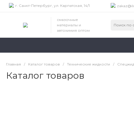
г. Санкт-Петербург, ул. Карпатская, 14/1
zakaz@il
смазочные
материалы и
автохимия оптом
Главная
/
Каталог товаров
/
Технические жидкости
/
Спецжид
Каталог товаров