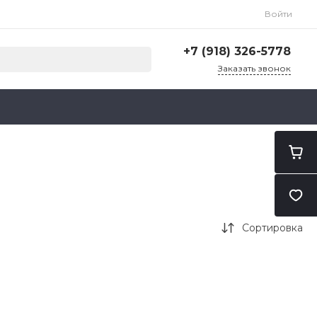
Войти
+7 (918) 326-5778
Заказать звонок
+7 (918) 326-5778
г. Санкт-Петербург, ул.
Карпатская, 14/1
Пн-Пт: 9:00-18:00
Cб-Вс: Выходной
zakaz@ilubs-spb.ru
Сортировка