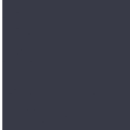
АВТОХИМИЯ SINTEC
Автохимия SMT2
Автохимия SN
Автохимия StepUp
Автохимия WD-40
Автохимия Пушкино
Материалы
Аккумуляторы
АКБ FQ
Батарейки FQ
Мото АКБ FQ
АКБ PAZ (ПАЗ)
АКБ POWER
АКБ Solite
АКБ TORNADO
АКБ YUASA
АКБ АТОМ
АКБ клеммы, перемычки, аксессуары
АКБ Русская звезда
Масла и смазки
ГИДРАВЛИЧЕСКИЕ МАСЛА
GT-Cruizer гидравлические масла
DEVON гидравлические масла
DEVON гидравлические масла