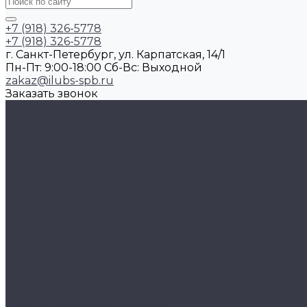
+7 (918) 326-5778
+7 (918) 326-5778
г. Санкт-Петербург, ул. Карпатская, 14/1
Пн-Пт: 9:00-18:00 Cб-Вс: Выходной
zakaz@ilubs-spb.ru
Заказать звонок
...
Каталог товаров
Автохимия
АВТОХИМИЯ ABRO
Автовоски и полироли
Герметики
Бумага наждачная
Бытовая химия
Грунтовки
Клеи, сред-ва для ремонта
Краска защитная
Краска коррозионно-стойкая
Краска-спрей MASTERS
Краска-спрей SABOTAGE
Краска-спрей декоративная
Краска-спрей для пластика