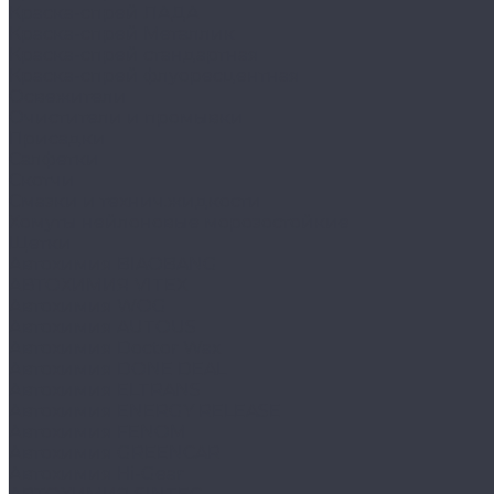
Краска-спрей ЛАДА
Краска-спрей Металлик
Краска-спрей стандартная
Краска-спрей флуоресцентная
Освежители
Очистители и промывки
Присадки
Салфетки
Скотчи
Смазки и технич.жидкости
Хомуты нейлоновые морозостойкие
Щетки
Автохимия BIAOBANG
АВТОХИМИЯ VITEX
Автохимия WOG
Автохимия AUTOUS
Автохимия Doctor Wax
Автохимия DONE DEAL
Автохимия ELTRANS
Автохимия ENERGY RELEASE
Автохимия FENOM
Автохимия GREENCAR
Автохимия Hi-Gear