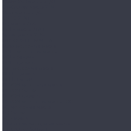
DIAMOND масла 2Т/4Т
GT-Cruizer масла 2Т/4Т
Vitex масла 2Т/4Т
CNRG 2Т/4Т
FQ масла 2Т/4Т
ROLF масла 2Т/4Т
Sintec масла 2Т/4Т
МОТОРНЫЕ МАСЛА
Mirax моторные масла
ROLF моторные масла
ROLF бензин
ROLF дизель
Bell моторные масла
BELL1 Дизель
BELL1 Бензин
DEVON моторные масла
DEVON бензин
DEVON дизель
DEVON моторные масла ГОСТ
FQ моторные масла
FQ бензин
FQ дизель
GT-Cruizer моторные масла
GT-Cruizer бензин